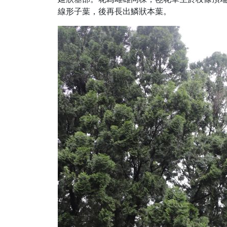
線形子葉，後再長出鱗狀本葉。