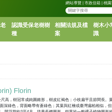
網站導覽
|
市政信箱
|
桃園
保老
認識受保老樹樹
相關法規及檔
樹木小
種
案
識
in) Florin
公尺高，樹冠常成鈍圓錐形，樹皮紅褐色；小枝扁平且節間長。
表面深綠色，背面略帶有蒼綠色；其葉與紅檜或臺灣扁柏相似，
，開花期約3至4月。毯果長橢圓形，頗異於一般裸子植物圓形