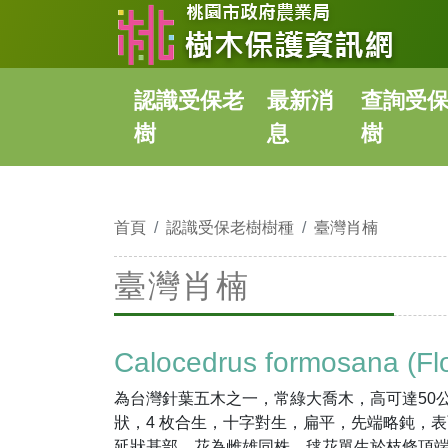
認識受保老
最新消
查詢受
樹
息
樹
首頁
認識受保老樹樹種
臺灣肖楠
臺灣肖楠
Calocedrus formosana (Flor
為台灣針葉五木之一，常綠大喬木，高可達50
狀，4 枚合生，十字對生，扁平，先端略鈍，
延狀基部。花為雌雄同株，毬花單生於枝條頂端