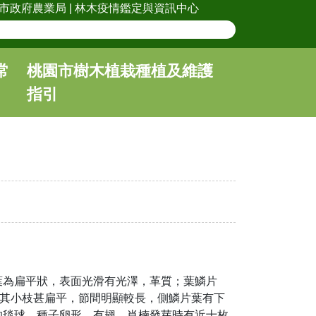
市政府農業局
|
林木疫情鑑定與資訊中心
常
桃園市樹木植栽種植及維護
指引
葉為扁平狀，表面光滑有光澤，革質；葉鱗片
但其小枝甚扁平，節間明顯較長，側鱗片葉有下
的毯球，種子卵形，有翅，肖楠發芽時有近十枚