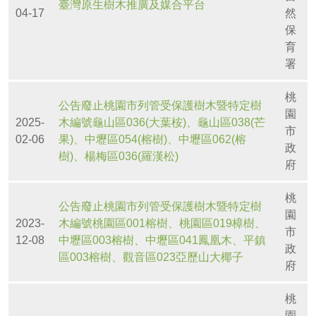
臺灣原生樹木推廣及媒合平台
04-17
然
保
育
署
桃
公告廢止桃園市列管受保護樹木暨特定樹
園
2025-
木編號龜山區036(大葉桉)、龜山區038(芒
市
02-06
果)、中壢區054(榕樹)、中壢區062(榕
政
樹)、楊梅區036(羅漢松)
府
桃
公告廢止桃園市列管受保護樹木暨特定樹
園
2023-
木編號桃園區001榕樹、桃園區019樟樹、
市
12-08
中壢區003榕樹、中壢區041鳳凰木、平鎮
政
區003榕樹、觀音區023亞歷山大椰子
府
桃
園