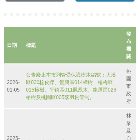
發
布
日期
標題
機
關
桃
公告廢止本市列管受保護樹木編號：大溪
園
2026-
區030栓皮櫟、復興區014樟樹、楊梅區
市
01-05
015樟樹、平鎮區011鳳凰木、龍潭區026
政
榕樹及桃園區005落羽松管制。
府
林
業
及
2025-
自