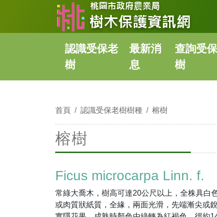
認識受保老
最新消
查詢受
樹
息
樹
首頁
認識受保老樹樹種
榕樹
榕樹
Ficus microcarpa Linn. f.
常綠大喬木，樹高可達20公尺以上，全株具白
或肉質狀紙質，全緣，兩面光滑，先端漸尖或
實隱花果，成熟時顏色由綠轉為紅褐色，徑約1