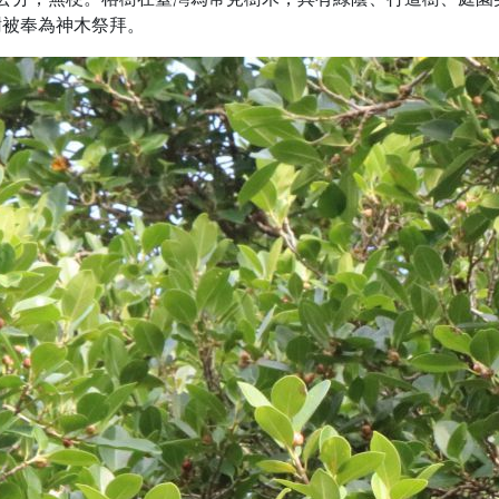
樹被奉為神木祭拜。