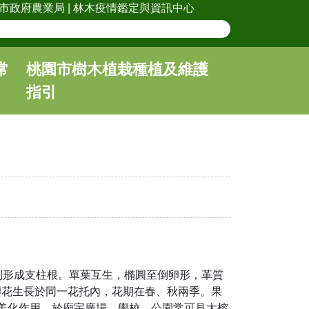
市政府農業局
|
林木疫情鑑定與資訊中心
常
桃園市樹木植栽種植及維護
指引
則形成支柱根。單葉互生，橢圓至倒卵形，革質
癭花生長於同一花托內，花期在春、秋兩季。果
美化作用。於廟宇廣場、學校、公園常可見大榕