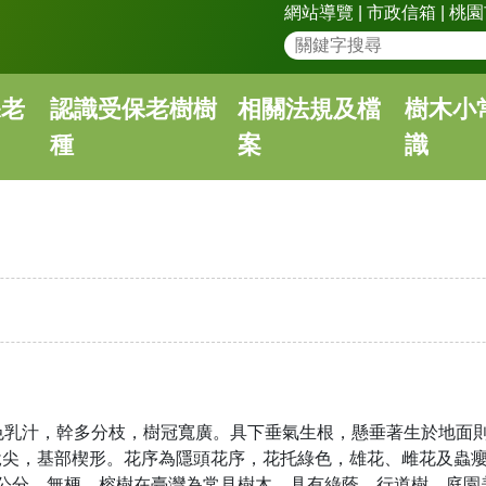
網站導覽
|
市政信箱
|
桃園
保老
認識受保老樹樹
相關法規及檔
樹木小
種
案
識
色乳汁，幹多分枝，樹冠寬廣。具下垂氣生根，懸垂著生於地面
銳尖，基部楔形。花序為隱頭花序，花托綠色，雄花、雌花及蟲
公分，無梗。榕樹在臺灣為常見樹木，具有綠蔭、行道樹、庭園