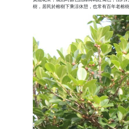
樹，居民於榕樹下乘涼休憩，也常有百年老榕